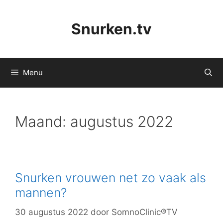
Ga
naar
Snurken.tv
de
inhoud
Menu
Maand:
augustus 2022
Snurken vrouwen net zo vaak als
mannen?
30 augustus 2022
door
SomnoClinic®TV