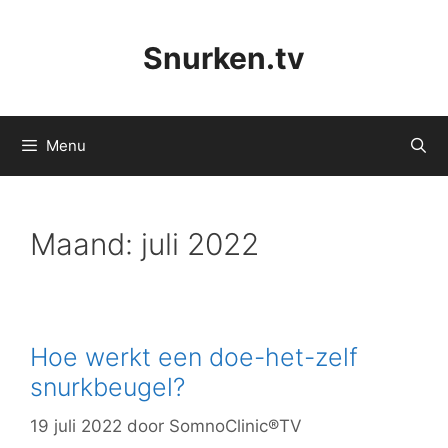
Ga
naar
Snurken.tv
de
inhoud
Menu
Maand:
juli 2022
Hoe werkt een doe-het-zelf
snurkbeugel?
19 juli 2022
door
SomnoClinic®TV